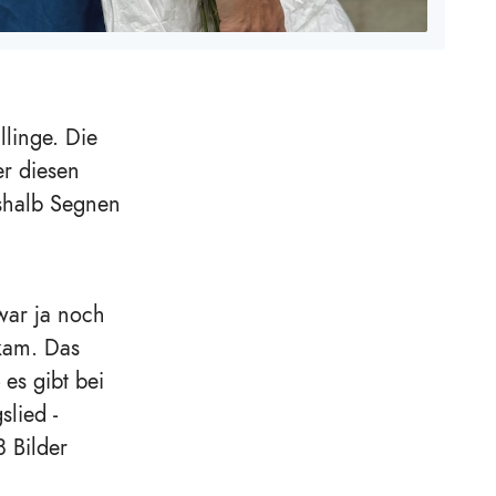
linge. Die
r diesen
eshalb Segnen
 war ja noch
kam. Das
es gibt bei
lied -
 Bilder