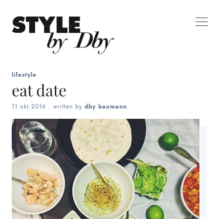
lifestyle
eat date
11.okt.2016
. written by
dby baumann