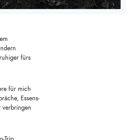
nem
indern
ruhiger fürs
ere für mich
präche, Essens-
r verbringen
o-Trip