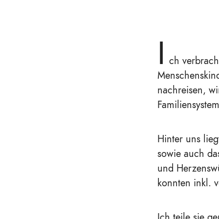
I
ch verbrac
Menschenskind
nachreisen, wi
Familiensystem 
Hinter uns lie
sowie auch das
und Herzenswün
konnten inkl. v
Ich teile sie g