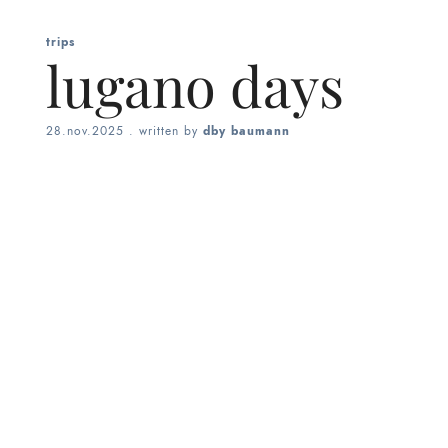
trips
lugano days
28.nov.2025
. written by
dby baumann