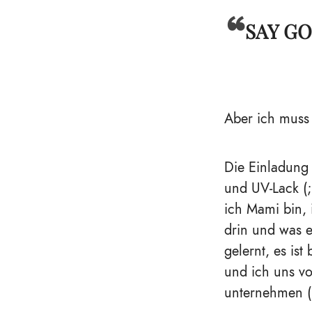
SAY G
Aber ich muss
Die Einladung 
und UV-Lack (;
ich Mami bin, 
drin und was e
gelernt, es is
und ich uns v
unternehmen (k