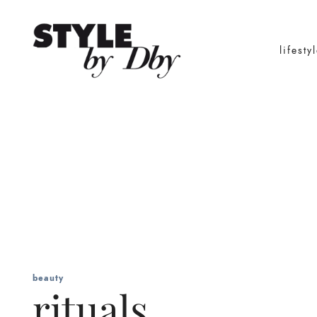
lifesty
beauty
rituals