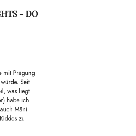
HTS - DO
te mit Prägung
 würde. Seit
l, was liegt
r) habe ich
n auch Mäni
Kiddos zu
m.