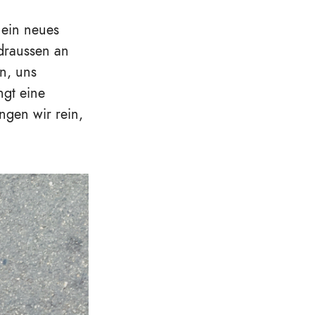
 ein neues
 draussen an
in, uns
ngt eine
ngen wir rein,