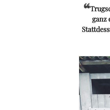
Trugsc
ganz 
Stattdess