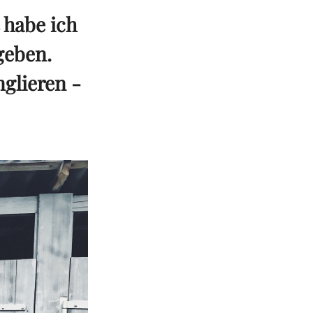
 habe ich
geben.
nglieren -