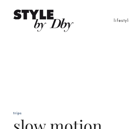
lifesty
trips
slow motion