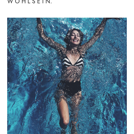
W O H L S E I N.