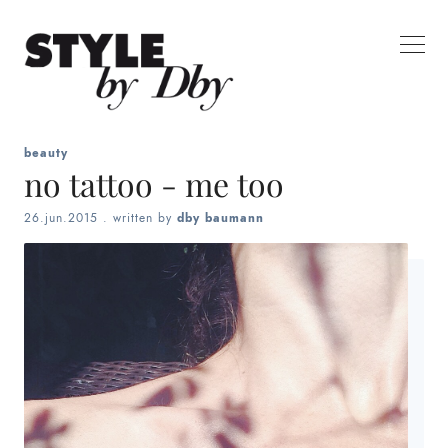
beauty
no tattoo - me too
26.jun.2015
. written by
dby baumann