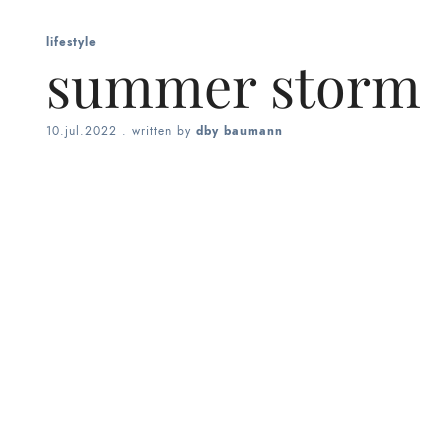
lifestyle
summer storm
10.jul.2022
. written by
dby baumann