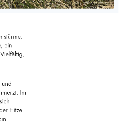
enstürme,
, ein
elfältig,
n und
hmerzt. Im
sich
der Hitze
Ein