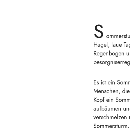
S
ommerstu
Hagel, laue Ta
Regenbogen un
besorgniserre
Es ist ein So
Menschen, die 
Kopf ein Somm
aufbäumen und
verschmelzen u
Sommersturm.