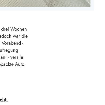
r drei Wochen
Jedoch war die
m Vorabend -
 Aufregung
ni - vers la
epackte Auto.
cht.