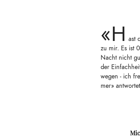
«H
ast 
zu mir. Es ist
Nacht nicht gu
der Einfachhei
wegen - ich fr
mer» antwortet
Mic