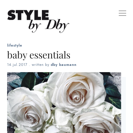
lifestyle
baby essentials
14.jul.2017
. written by
dby baumann